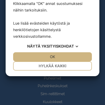
Ota yhteyttä
Klikkaamalla "OK" annat suostumuksesi
Saariselänkuja 6a
näihin tarkoituksiin.
00970 Helsinki
Lue lisää evästeiden käytöstä ja
Y-tunnus 2211015-5
henkilötietojen käsittelystä
myynti(at)perustele.fi
verkkosivustollamme.
09-31577800
NÄYTÄ
YKSITYISKOHDAT
etunimi.sukunimi(at)perustele.fi
JOO
EI
OK
JOO
EI
Tuotekategoriat
VÄLTTÄMÄTÖN
ASETUKSET
HYLKÄÄ KAIKKI
Kulunvalvonta
JOO
EI
JOO
EI
Puhelimet
MARKKINOINTI
STATISTIK
Puhelinkeskukset
Sim-reitittimet
Kuulokkeet