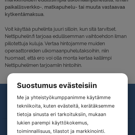
paikallisverkko-, matkapuhelu- tai muuta vastaavaa
Yritys
kytkentämaksua.
In english
Voit käyttää puhelinta juuri silloin, kun sitä tarvitset.
Nettipuhelin.fi tarjoaa edullisemman vaihtoehdon ilman
piilotettuja kuluja. Vertaa hintojamme muiden
operaattoreiden ulkomaanpuhelutaksoihin, niin
huomaat, että ero voi olla monta kertaa kalliimpi
Nettipuhelimen tarjoamiin hintoihin.
Suostumus evästeisiin
Me ja yhteistyökumppanimme käytämme
tekniikoita, kuten evästeitä, kerätäksemme
tietoja sinusta eri tarkoituksiin, mukaan
lukien parempi käyttökokemus,
toiminnallisuus, tilastot ja markkinointi.