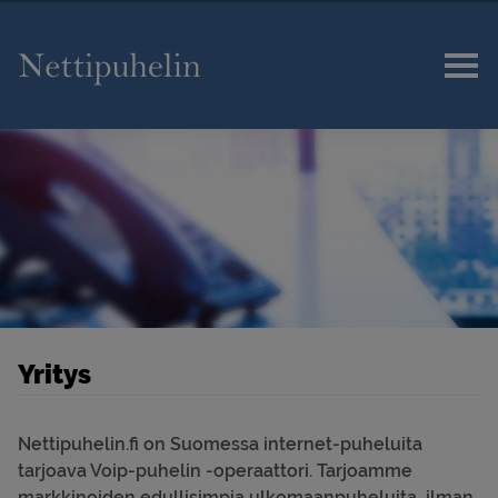
Etusivu
Tuotteet
Uutiset/Tiedotteet
Tekninen tuki
Yritys
Tilaus
Nettipuhelin.fi on Suomessa internet-puheluita
Yhteystiedot
tarjoava Voip-puhelin -operaattori. Tarjoamme
markkinoiden edullisimpia ulkomaanpuheluita, ilman